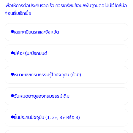
เพื่อให้การต่อประกันรวดเร็ว ควรเตรียมข้อมูลพื้นฐานต่อไปนี้ไว้ใกล้มือ
ก่อนเริ่มเช็กเบี้ย
เลขทะเบียนรถและจังหวัด
ยี่ห้อ/รุ่น/ปีรถยนต์
หมายเลขกรมธรรม์รู้ใจปัจจุบัน (ถ้ามี)
วันหมดอายุของกรมธรรม์เดิม
ชั้นประกันปัจจุบัน (1, 2+, 3+ หรือ 3)