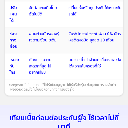
ปรับ
มักต่อแผนเดิมโดย
เปลี่ยนชั้นหรือทุนประกันให้เหมาะกับ
แผน
อัตโนมัติ
รถได้
ได้
ช่อง
ผ่อนผ่านบัตรของรู้
Cash Installment ผ่อน 0% บัตร
ทาง
ใจตามเงื่อนไขเดิม
เครดิต/เดบิต สูงสุด 10 เดือน
ผ่อน
เหมาะ
ต้องการความ
อยากแน่ใจว่าจ่ายเท่าที่ควร และยัง
กับ
สะดวกที่สุด ไม่
ได้ความคุ้มครองที่ใช่
ใคร
อยากเทียบ
Gengmak เป็นโบรกเกอร์ที่ได้รับใบอนุญาต ไม่ใช่บริษัทรู้ใจ ข้อมูลในตารางจัดทำ
เพื่อช่วยตัดสินใจ ไม่ใช่ข้อความทางการของรู้ใจ
เทียบเบี้ยก่อนต่อประกันรู้ใจ ใช้เวลาไม่กี่
นาที