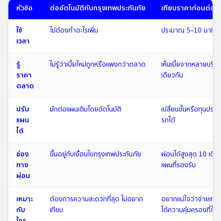
หัวข้อ
ต่ออัตโนมัติกับกรุงเทพประกันภัย
เทียบราคาก่อนต่อก
ใช้
ไม่ต้องทำอะไรเพิ่ม
ประมาณ 5–10 นาที
เวลา
รู้
ไม่รู้ว่าเบี้ยใหม่ถูกหรือแพงกว่าตลาด
เห็นเบี้ยจากหลายบริษ
ราคา
เดียวกัน
ตลาด
ปรับ
มักต่อแผนเดิมโดยอัตโนมัติ
เปลี่ยนชั้นหรือทุนประก
แผน
รถได้
ได้
ช่อง
ขึ้นอยู่กับเงื่อนไขกรุงเทพประกันภัย
ผ่อนได้สูงสุด 10 เดื
ทาง
แผนที่รองรับ
ผ่อน
เหมาะ
ต้องการความสะดวกที่สุด ไม่อยาก
อยากแน่ใจว่าจ่ายเท่าท
กับ
เทียบ
ได้ความคุ้มครองที่ใช่