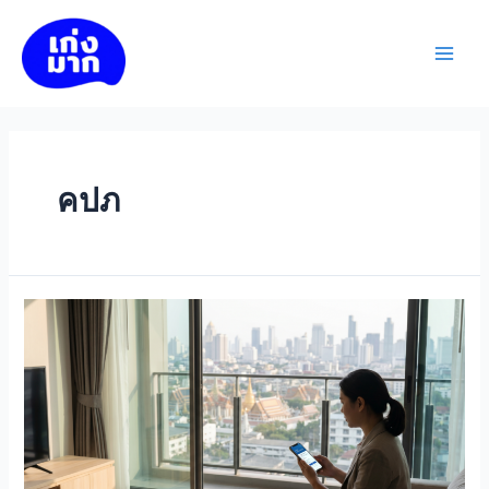
Skip
to
เก่งมาก
content
Main
Men
คปภ