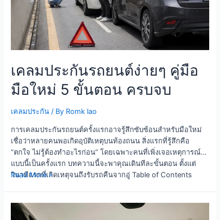
Best
Tips
เคลมประกันรถยนต์ง่ายๆ คู่มือ
มือใหม่ 5 ขั้นตอน ครบจบ
เคลมประกัน
/ By
Romk lao
การเคลมประกันรถยนต์ครั้งแรกอาจรู้สึกซับซ้อนสำหรับมือใหม่
เชื่อว่าหลายคนพอเกิดอุบัติเหตุบนท้องถนน สิ่งแรกที่รู้สึกคือ
“ตกใจ ไม่รู้ต้องทำอะไรก่อน” โดยเฉพาะคนที่เพิ่งเจอเหตุการณ์
แบบนี้เป็นครั้งแรก บทความนี้จะพาคุณเดินทีละขั้นตอน ตั้งแต่
เคลม
วินาทีแรกที่เกิดเหตุจนถึงรับรถคืนจากอู่ Table of Contents
Read More »
ประกัน
Toggle ขั้นตอนที่ 1: ตั้งสติ + ดูแลความปลอดภัย ขั้นตอนที่ 2:
รถยนต์
ถ่ายรูปหลักฐานให้ครบ ขั้นตอนที่ 3: โทรแจ้งประกัน ขั้นตอนที่ 4:
ง่ายๆ
เจ้าหน้าที่สำรวจภัยมาถึง ขั้นตอนที่ 5: นำรถเข้าซ่อม เคลม
คู่มือ
ประกันรถยนต์ ฝ่ายถูก vs ฝ่ายผิด — ต่างกันยังไง? ชนแล้วหนี