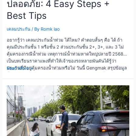
ปลอดภัย: 4 Easy Steps +
Best Tips
เคลมประกัน
/ By
Romk lao
อยากรู้ว่า เคลมประกันน้ำท่วม ได้ไหม? คำตอบสั้นๆ คือ ได้ ถ้า
คุณมีประกันชั้น 1 หรือชั้น 2 ส่วนประกันชั้น 2+, 3+, และ 3 ไม่
คุ้มครองกรณีน้ำท่วม เหตุการณ์น้ำท่วมหาดใหญ่ปลายปี 2568
เป็นบทเรียนราคาแพงที่ทำให้เจ้าของรถหลายพันคันได้รู้ว่า
เคลม
ประกันที่มีอยู่คุ้มครองน้ำท่วมหรือไม่ วันนี้ Gengmak สรุปข้อมูล
Read More »
ประกัน
ทั้งหมดให้ครบ Table of Contents Toggle ประกันชั้นไหน
น้ำ
คุ้มครองน้ำท่วม? บทเรียนจากน้ำท่วมหาดใหญ่ 2568 ขั้นตอน
ท่วม
การเคลมประกันน้ำท่วม กรณี Total Loss (เสียหายทั้งคัน) จ่าย
รถยนต์
คืนเท่าไร? รถ EV น้ำท่วม — ปัญหาใหญ่กว่ารถน้ำมัน คำถามที่
ปลอดภัย:
พบบ่อย ประกันชั้นไหน คุ้มครองน้ำท่วม? ประเภทประกัน น้ำท่วม
4
รถหาย ไฟไหม้ ชนเอง ชั้น 1
คุ้มครอง
…
Easy
Steps
+