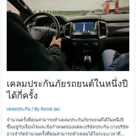
มือ
(Hit & Run) ทำยังไง? คำถามที่พบบ่อย ขั้นตอนที่ 1: ตั้งสติ + ดูแล
ใหม่
ความปลอดภัย หยุดรถ ห้ามหนีจากที่เกิดเหตุเด็ดขาด (ผิด
5
กฎหมาย) เปิดไฟฉุกเฉิน วางสามเหลี่ยมสะท้อนแสงหลังรถ ตรวจ
ขั้น
ดูว่ามีคนบาดเจ็บไหม ถ้ามี โทร 1669 …
ตอน
ครบ
จบ
เคลมประกันภัยรถยนต์ในหนึ่งปี
ได้กี่ครั้ง
เคลมประกัน
/ By
Romk lao
จำนวนครั้งที่คุณสามารถทำเคลมประกันภัยรถยนต์ได้ในหนึ่งปี
ขึ้นอยู่กับเงื่อนไขและข้อกำหนดของแต่ละบริษัทประกัน บางบริษัท
อาจจำกัดจำนวนครั้งที่คุณสามารถทำเคลมได้ในระยะเวลาที่